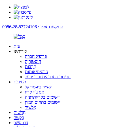
התקשרו אלינו: 0086-28-82724106
בַּיִת
אודותינו
פרופיל חברה
הִיסטוֹרִיָה
תַרְבּוּת
פרסים/אותות
תערוכת חברה/סיור במפעל
מוצרים
האייר ביו-מדיקל
אס ג'יי קריו
יישומים בקריותרפיה
יישומים בתחום המזון
מִכשׁוּר
חֲדָשׁוֹת
בַּקָשָׁה
צרו קשר