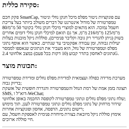
סקירה כללית:
פקק חכם SmartCap, עם פונקציות ניטור מפלס מיכל חנקן נוזלי וניטור
טמפרטורה של מודול אינטרנט של דברים משולב ביותר בעל צריכת
חשמל נמוכה. הוא מתאים למוצרי מיכלי חנקן נוזלי בקוטר 50 מ"מ/80
מ"מ/125 מ"מ/216 מ"מ, אך גם תואם למיכלי חנקן נוזלי דומים אחרים
בשוק (ניתן להגדיר רק גובה וקליבר פנימיים), סוללות ניקל מובנות בעלות
יעילות גבוהה, זמן עבודה אפקטיבי עד שנתיים. כאשר הוא אוסף נתוני
מפלס וטמפרטורה של נוזל, הוא מעביר את הנתונים שנאספו לממסר
נתונים לאחסון בתדר קבוע (10 דקות בכל פעם) במצב אלחוטי 2.4G.
תכונות מוצר:
מערכת מדידה כפולה ועצמאית למדידת מפלס נוזלים ומדידת טמפרטורה
בדיוק גבוה;
תצוגה בזמן אמת של רמת הנוזל והטמפרטורה והגדרה חופשית של אזעקת
SMS, דוא"ל ו-WeChat;
שלח נתוני מפלס נוזלים ונתוני טמפרטורה לקופסה החכמה באופן אלחוטי;
שידור מרחוק של נתוני מפלס נוזלים ונתוני טמפרטורה לענן, תוך מימוש
רישום נתונים, הדפסה, אחסון ופונקציות אחרות;
אימוץ סוללת ניקל מיובאת בצורת מיוחדת פנימית לאספקת חשמל, עם
חיי סוללה ארוכים.