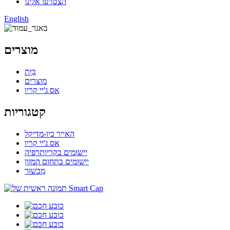
הצטרפו אלינו
English
מוצרים
בַּיִת
מוצרים
אס ג'יי קריו
קטגוריות
האייר ביו-מדיקל
אס ג'יי קריו
יישומים בקריותרפיה
יישומים בתחום המזון
מִכשׁוּר