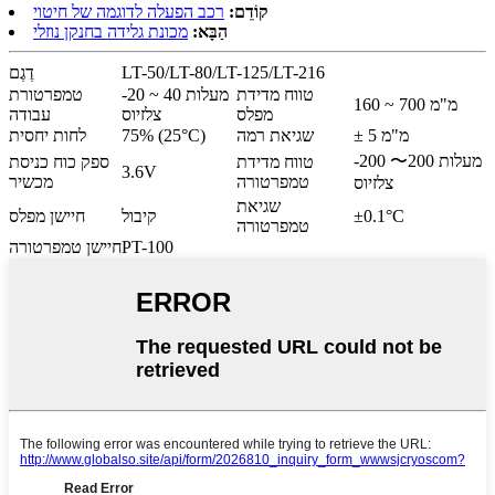
קוֹדֵם:
רכב הפעלה לדוגמה של חיטוי
הַבָּא:
מכונת גלידה בחנקן נוזלי
LT-50/LT-80/LT-125/LT-216
דֶגֶם
טווח מדידת
-20 ~ 40 מעלות
טמפרטורת
160 ~ 700 מ"מ
מפלס
צלזיוס
עבודה
± 5 מ"מ
שגיאת רמה
75% (25°C)
לחות יחסית
-200 〜200 מעלות
טווח מדידת
ספק כוח כניסת
3.6V
טמפרטורה
מכשיר
צלזיוס
שגיאת
±0.1°C
קיבול
חיישן מפלס
טמפרטורה
PT-100
חיישן טמפרטורה