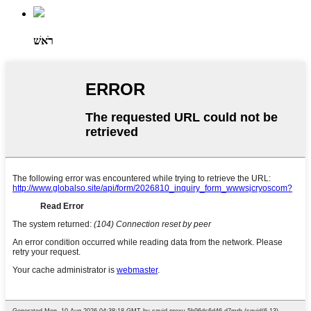
רֹאשׁ