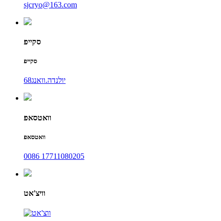
sjcryo@163.com
סקייפ
סקייפ
יולנדה.וואנג68
וואטסאפ
וואטסאפ
0086 17711080205
וויצ'אט