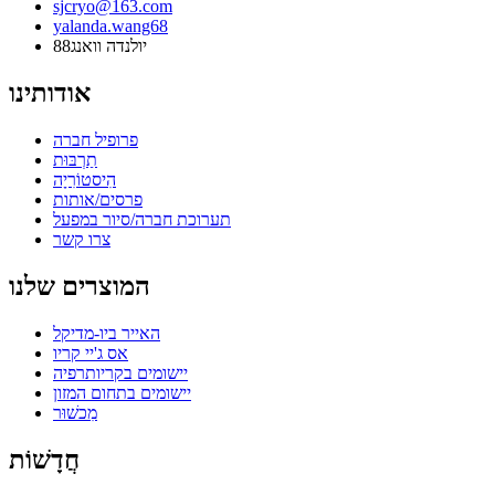
sjcryo@163.com
yalanda.wang68
יולנדה וואנג88
אודותינו
פרופיל חברה
תַרְבּוּת
הִיסטוֹרִיָה
פרסים/אותות
תערוכת חברה/סיור במפעל
צרו קשר
המוצרים שלנו
האייר ביו-מדיקל
אס ג'יי קריו
יישומים בקריותרפיה
יישומים בתחום המזון
מִכשׁוּר
חֲדָשׁוֹת