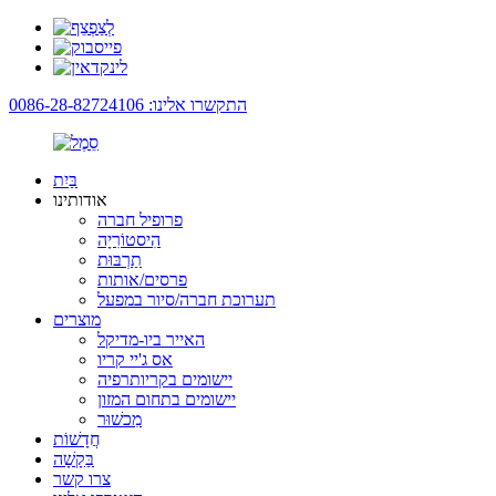
התקשרו אלינו: 0086-28-82724106
בַּיִת
אודותינו
פרופיל חברה
הִיסטוֹרִיָה
תַרְבּוּת
פרסים/אותות
תערוכת חברה/סיור במפעל
מוצרים
האייר ביו-מדיקל
אס ג'יי קריו
יישומים בקריותרפיה
יישומים בתחום המזון
מִכשׁוּר
חֲדָשׁוֹת
בַּקָשָׁה
צרו קשר