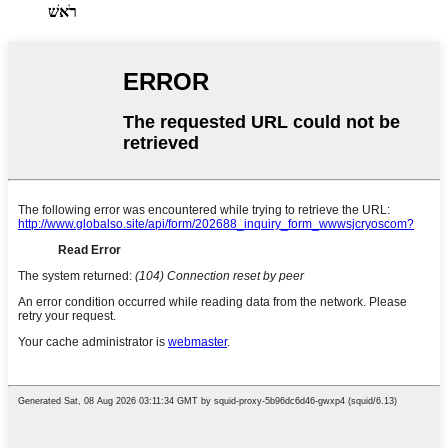
רֹאשׁ