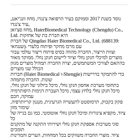
נוסד בשנת 2017 וממוקם בעיר הרפואה צ'נגדו, מחוז וונג'יאנג,
עיר צ'נגדו,
מחוז סצ'ואן, HaierBiomedical Technology (Chengdu) Co.,
Ltd. היא חברת בת של אחזקות
של חברת Qingdao Haier Biomedical Co., Ltd. (688139:
שנגחאי). עם מרכז מחקר ופיתוח בלעדי
וצוות הייצור, החברה מהווה בסיס פיתוח וייצור עולמי עבור
מוצרים למיכלי חנקן נוזלי וציוד ליישום חנקן נוזלי. ממוקד מאוד
בהתאם לצורכי המשתמשים, יצרה החברה תמהיל מוצרים מגוון
הכולל שני מוצרים
חברות (Haier Biomedical ו-Shengjie) כדי להתמקד בדרישות
שונות. החברה מתמחה
בתחומי מערכת אחסון חנקן נוזלי, מיכל ביולוגי של חנקן נוזלי,
מיכל חנקן נוזלי בלחץ עצמי, מיכל העברת דגימות היפותרמיה
עמוקה, חכם
פקק בקבוק, תרמוסטט לתעשייה הגרעינית, מנגנון קריותרפיה,
שימור מזון
ציוד, מקפיא צינורות ומיכל חנקן נוזלי אוטומטי, כמו גם בנייה של
כל
סוגי מערכות אספקת חנקן נוזלי ושירותי התקנה של מתקנים
תומכים
ציוד. מוצרי החברה משווקים בכל המחוזות, הערים והמדינות