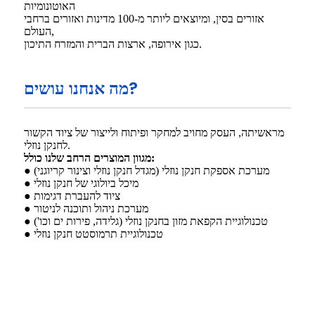
האוטונומיות
אזורים בסין, ומיוצאים ליותר מ-100 מדינות ואזורים ברחבי
העולם,
כגון אירופה, ארצות הברית והמזרח התיכון.
מה אנחנו עושים?
מראשיתה, העסק מחויב למחקר ופיתוח ולייצור של ציוד הקשור
לחנקן נוזלי.
מגוון המוצרים הרחב שלנו כולל:
● מערכת אספקת חנקן נוזלי (מגדל חנקן נוזלי וצינור קריוגני)
● מיכל ביולוגי של חנקן נוזלי
● ציוד להעברת דגימות
● מערכת ניהול ותוכנה לניטור
● טכנולוגיית הקפאת מזון בחנקן נוזלי (גלידה, פירות ים וכו')
● טכנולוגיית תרמוסטט חנקן נוזלי