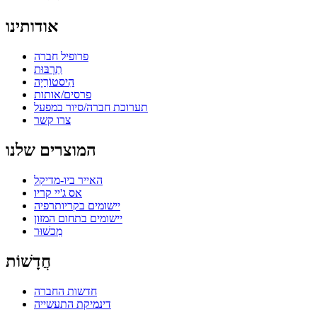
אודותינו
פרופיל חברה
תַרְבּוּת
הִיסטוֹרִיָה
פרסים/אותות
תערוכת חברה/סיור במפעל
צרו קשר
המוצרים שלנו
האייר ביו-מדיקל
אס ג'יי קריו
יישומים בקריותרפיה
יישומים בתחום המזון
מִכשׁוּר
חֲדָשׁוֹת
חדשות החברה
דינמיקת התעשייה