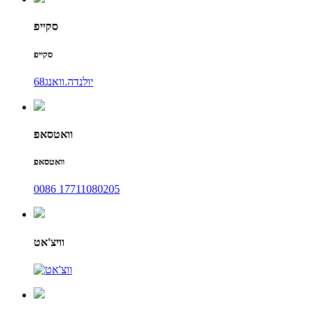
סקייפ
סקייפ
יולנדה.וואנג68
וואטסאפ
וואטסאפ
0086 17711080205
וויצ'אט