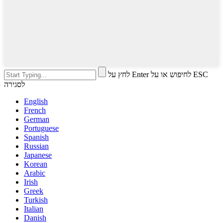
לחץ על Enter לחיפוש או על ESC
לסגירה
English
French
German
Portuguese
Spanish
Russian
Japanese
Korean
Arabic
Irish
Greek
Turkish
Italian
Danish