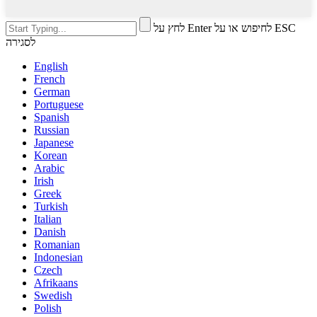
לחץ על Enter לחיפוש או על ESC
לסגירה
English
French
German
Portuguese
Spanish
Russian
Japanese
Korean
Arabic
Irish
Greek
Turkish
Italian
Danish
Romanian
Indonesian
Czech
Afrikaans
Swedish
Polish