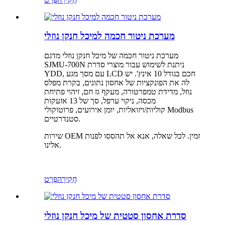
מערכת ניטור חכמה למיכל חנקן נוזלי
מערכת ניטור חכמה של מיכל חנקן נוזלי מדגם
SJMU-700N ניתנת לשימוש עבור מוצרי סדרת
YDD, עם מסך מגע LCD חכם בגודל 10 אינץ'. יש
לה את הפונקציות של אחסון נתונים, בקרת מפלס
נוזל, מדידת טמפרטורה, מעקף גז חם, זיהוי פתיחת
מכסה, ניקוי ערפל, סך של 13 אזעקות
קוליות/ויזואליות, יומן אירועים, פרוטוקולי Modbus
סטנדרטיים.
שירות OEM זמין. לכל שאלה, אנא אל תהססו לפנות
אלינו.
חֲקִירָה
פְּרָט
סדרת אחסון סטטית של מיכל חנקן נוזלי