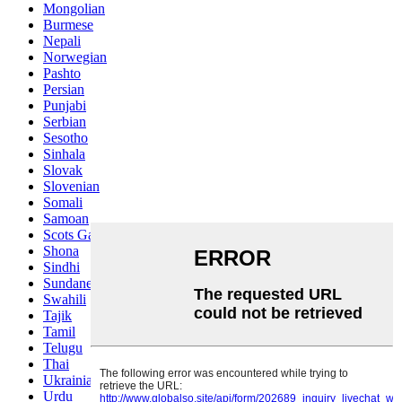
Mongolian
Burmese
Nepali
Norwegian
Pashto
Persian
Punjabi
Serbian
Sesotho
Sinhala
Slovak
Slovenian
Somali
Samoan
Scots Gaelic
Shona
Sindhi
Sundanese
Swahili
Tajik
Tamil
Telugu
Thai
Ukrainian
Urdu