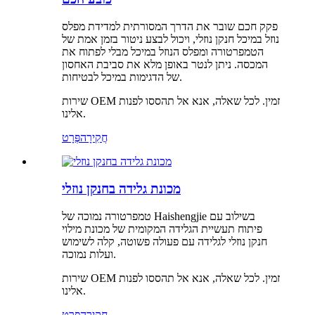
פקק חכם שובר את הדרך המסורתית למדידת מפלס
נוזל במיכל חנקן נוזלי, ויכול לבצע ניטור בזמן אמת של
הטמפרטורה ומפלס הנוזל במיכל מבלי לפתוח את
המכסה. ניתן לנטר באופן מלא את סביבת האחסון
של הדגימות במיכל לבטיחות.
שירות OEM זמין. לכל שאלה, אנא אל תהססו לפנות
אלינו.
חֲקִירָה
פְּרָט
מכונת גלידה בחנקן נוזלי
טמפרטורה נמוכה של Haishengjie בשילוב עם
פיתוח תעשיית הגלידה המקומית של מכונת מילוי
חנקן נוזלי לגלידה עם פעולה פשוטה, קלה לשימוש
ועלות נמוכה.
שירות OEM זמין. לכל שאלה, אנא אל תהססו לפנות
אלינו.
חֲקִירָה
פְּרָט