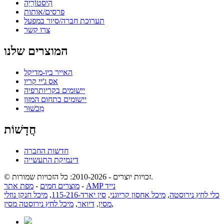
הִיסטוֹרִיָה
פרסים/אותות
תערוכת חברה/סיור במפעל
צרו קשר
המוצרים שלנו
האייר ביו-מדיקל
אס ג'יי קריו
יישומים בקריותרפיה
יישומים בתחום המזון
מִכשׁוּר
חֲדָשׁוֹת
חדשות החברה
דינמיקת התעשייה
© זכויות יוצרים - 2010-2026: כל הזכויות שמורות.
AMP נייד
-
מוצרים חמים
-
מפת אתר
כלי לחץ נירוסטה
,
מיכל אחסון קריוגני
,
סין יארד-115-216
,
מיכל חנקן נוזלי
,
מסין
,
דיואר
,
מיכל לחץ נירוסטה מסין