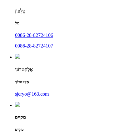
טֵלֵפוֹן
טל
0086-28-82724106
0086-28-82724107
אֶלֶקטרוֹנִי
אֶלֶקטרוֹנִי
sjcryo@163.com
סקייפ
סקייפ