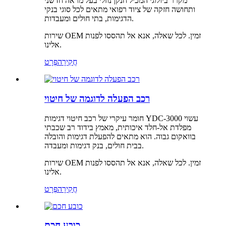
מקרר ביולוגי המכיל חנקן נוזלי בעל מראה חדשני
ותחושה חזקה של ציוד רפואי מתאים לכל סוגי בנקי
הדגימות, בתי חולים ומעבדות.
שירות OEM זמין. לכל שאלה, אנא אל תהססו לפנות
אלינו.
חֲקִירָה
פְּרָט
רכב הפעלה לדוגמה של חיטוי
חומר עיקרי של רכב חיטוי דגימות YDC-3000 עשוי
מפלדת אל-חלד איכותית, מאמץ בידוד רב שכבתי
בוואקום גבוה. הוא מתאים להפעלת דגימות והובלה
בבית חולים, בנק דגימות ומעבדה.
שירות OEM זמין. לכל שאלה, אנא אל תהססו לפנות
אלינו.
חֲקִירָה
פְּרָט
כובע חכם