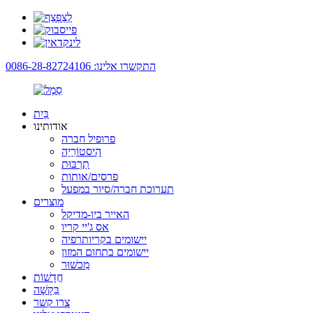
התקשרו אלינו: 0086-28-82724106
בַּיִת
אודותינו
פרופיל חברה
הִיסטוֹרִיָה
תַרְבּוּת
פרסים/אותות
תערוכת חברה/סיור במפעל
מוצרים
האייר ביו-מדיקל
אס ג'יי קריו
יישומים בקריותרפיה
יישומים בתחום המזון
מִכשׁוּר
חֲדָשׁוֹת
בַּקָשָׁה
צרו קשר