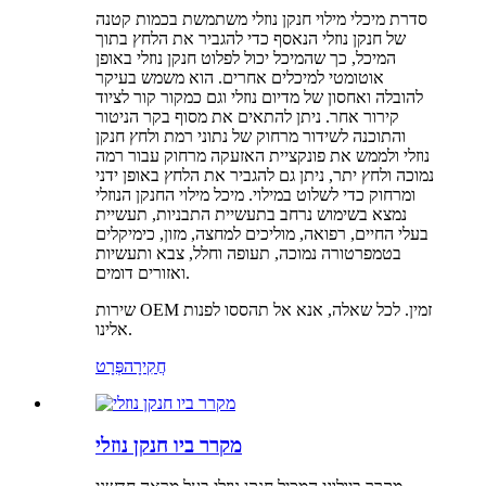
סדרת מיכלי מילוי חנקן נוזלי משתמשת בכמות קטנה
של חנקן נוזלי הנאסף כדי להגביר את הלחץ בתוך
המיכל, כך שהמיכל יכול לפלוט חנקן נוזלי באופן
אוטומטי למיכלים אחרים. הוא משמש בעיקר
להובלה ואחסון של מדיום נוזלי וגם כמקור קור לציוד
קירור אחר. ניתן להתאים את מסוף בקר הניטור
והתוכנה לשידור מרחוק של נתוני רמת ולחץ חנקן
נוזלי ולממש את פונקציית האזעקה מרחוק עבור רמה
נמוכה ולחץ יתר, ניתן גם להגביר את הלחץ באופן ידני
ומרחוק כדי לשלוט במילוי. מיכל מילוי החנקן הנוזלי
נמצא בשימוש נרחב בתעשיית התבניות, תעשיית
בעלי החיים, רפואה, מוליכים למחצה, מזון, כימיקלים
בטמפרטורה נמוכה, תעופה וחלל, צבא ותעשיות
ואזורים דומים.
שירות OEM זמין. לכל שאלה, אנא אל תהססו לפנות
אלינו.
חֲקִירָה
פְּרָט
מקרר ביו חנקן נוזלי