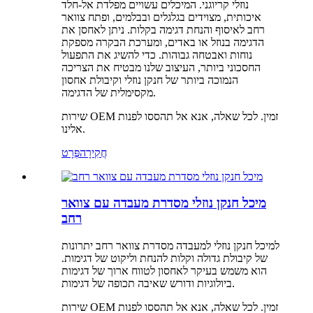
נוזלי קריוגני. המיכלים עשויים מפלדת אל-חלד
איכותית, מצוידים בגלגלים ובבלמים, ופתח צוואר
רחב לאיסוף והנחת דגימה בקלות. ניתן לאחסן את
הדגימה בנוזל או באדים, ומערכת הבקרה מספקת
נוחות ואבטחה גבוהות. כדי להשיג את התפעול
החסכוני ביותר, העיצוב שלנו מבטיח את הצריכה
הנמוכה ביותר של חנקן נוזלי וקיבולת אחסון
מקסימלית של הדגימה.
שירות OEM זמין. לכל שאלה, אנא אל תהססו לפנות
אלינו.
חֲקִירָה
פְּרָט
מיכל חנקן נוזלי מסדרת מעבדה עם צוואר
רחב
למיכל חנקן נוזלי למעבדה מסדרת צוואר רחב יתרונות
של קיבולת גדולה וקלות להנחת וליקוט של דגימות.
הוא משמש בעיקר לאחסון לטווח ארוך של דגימות
ביולוגיות ודורש שאיבה תכופה של דגימות.
שירות OEM זמין. לכל שאלה, אנא אל תהססו לפנות