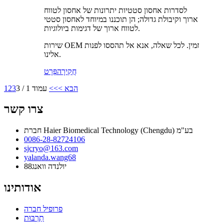
לסדרות אחסון סטטיות יתרונות של אחסון לטווח
ארוך וקיבולת גדולה; הן תוכננו במיוחד לאחסון סטטי
לטווח ארוך של דגימות ביולוגיות.
שירות OEM זמין. לכל שאלה, אנא אל תהססו לפנות
אלינו.
חֲקִירָה
פְּרָט
הבא >
>>
עמוד 1 / 3
3
2
1
צרו קשר
חברת Haier Biomedical Technology (Chengdu) בע"מ
0086-28-82724106
sjcryo@163.com
yalanda.wang68
יולנדה וואנג88
אודותינו
פרופיל חברה
תַרְבּוּת