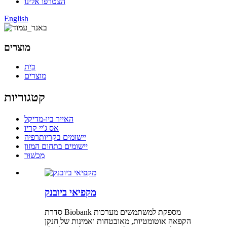
הצטרפו אלינו
English
מוצרים
בַּיִת
מוצרים
קטגוריות
האייר ביו-מדיקל
אס ג'יי קריו
יישומים בקריותרפיה
יישומים בתחום המזון
מִכשׁוּר
מקפיאי ביובנק
סדרת Biobank מספקת למשתמשים מערכות
הקפאה אוטומטיות, מאובטחות ואמינות של חנקן