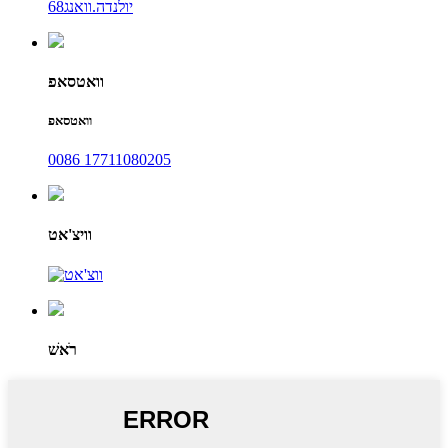
יולנדה.וואנג68
וואטסאפ
וואטסאפ
0086 17711080205
וויצ'אט
רֹאשׁ