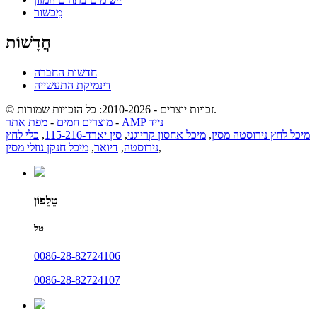
מִכשׁוּר
חֲדָשׁוֹת
חדשות החברה
דינמיקת התעשייה
© זכויות יוצרים - 2010-2026: כל הזכויות שמורות.
AMP נייד
-
מוצרים חמים
-
מפת אתר
מיכל לחץ נירוסטה מסין
,
מיכל אחסון קריוגני
,
סין יארד-115-216
,
כלי לחץ
,
נירוסטה
,
דיואר
,
מיכל חנקן נוזלי מסין
טֵלֵפוֹן
טל
0086-28-82724106
0086-28-82724107