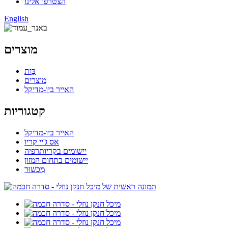
הצטרפו אלינו
English
מוצרים
בַּיִת
מוצרים
האייר ביו-מדיקל
קטגוריות
האייר ביו-מדיקל
אס ג'יי קריו
יישומים בקריותרפיה
יישומים בתחום המזון
מִכשׁוּר