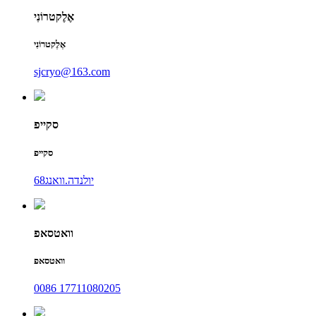
אֶלֶקטרוֹנִי
אֶלֶקטרוֹנִי
sjcryo@163.com
סקייפ
סקייפ
יולנדה.וואנג68
וואטסאפ
וואטסאפ
0086 17711080205