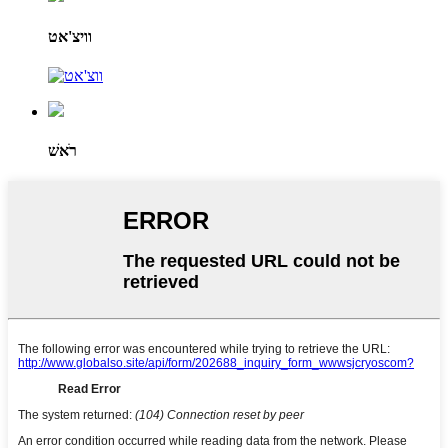
וויצ'אט
רֹאשׁ