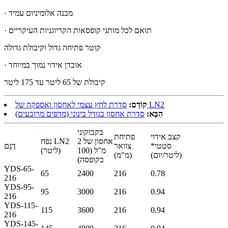
· מבנה אלומיניום עמיד
· תואם לכל מותגי קופסאות הקריוגניות העיקריים
קוטר פתיחה גדול וקיבולת גדולה
· אובדן אידוי נמוך במיוחד
קיבולת של 65 ליטר עד 175 ליטר
סדרת לחץ עצמי לאחסון ואספקה ​​של LN2
קוֹדֵם:
הַבָּא:
סדרת אחסון בגודל בינוני (מדפים מרובעים)
בקבוקוני
קצב אידוי
פתיחת
אחסון של 2
נפח LN2
סטטי*
צוואר
דֶגֶם
מ"ל (100
(ליטר)
(ליטר/יום)
(מ"מ)
בקופסה)
YDS-65-
65
2400
216
0.78
216
YDS-95-
95
3000
216
0.94
216
YDS-115-
115
3600
216
0.94
216
YDS-145-