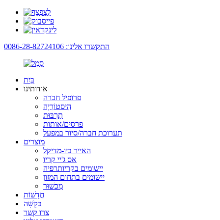
התקשרו אלינו: 0086-28-82724106
בַּיִת
אודותינו
פרופיל חברה
הִיסטוֹרִיָה
תַרְבּוּת
פרסים/אותות
תערוכת חברה/סיור במפעל
מוצרים
האייר ביו-מדיקל
אס ג'יי קריו
יישומים בקריותרפיה
יישומים בתחום המזון
מִכשׁוּר
חֲדָשׁוֹת
בַּקָשָׁה
צרו קשר