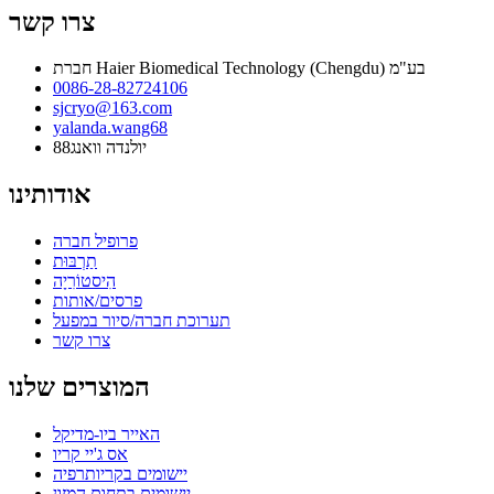
צרו קשר
חברת Haier Biomedical Technology (Chengdu) בע"מ
0086-28-82724106
sjcryo@163.com
yalanda.wang68
יולנדה וואנג88
אודותינו
פרופיל חברה
תַרְבּוּת
הִיסטוֹרִיָה
פרסים/אותות
תערוכת חברה/סיור במפעל
צרו קשר
המוצרים שלנו
האייר ביו-מדיקל
אס ג'יי קריו
יישומים בקריותרפיה
יישומים בתחום המזון