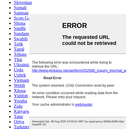
Slovenian
Somali
Samoan
Scots Gaelic
Shona
Sindhi
Sundanese
Swahili
Tajik
Tamil
Telugu
Thai
Ukrainian
Urdu
Uzbek
Vietnamese
Welsh
Xhosa
Yiddish
Yoruba
Zulu
Kinyarwanda
Tatar
Oriya
Turkmen